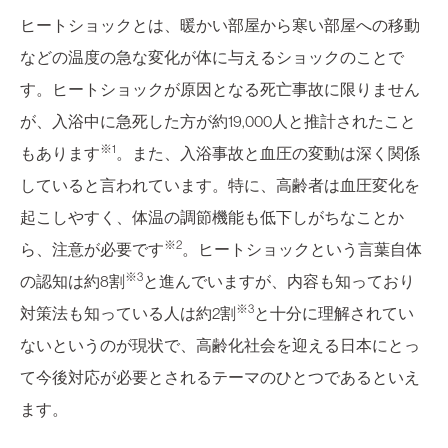
ヒートショックとは、暖かい部屋から寒い部屋への移動
などの温度の急な変化が体に与えるショックのことで
す。ヒートショックが原因となる死亡事故に限りません
が、入浴中に急死した方が約19,000人と推計されたこと
※1
もあります
。また、入浴事故と血圧の変動は深く関係
していると言われています。特に、高齢者は血圧変化を
起こしやすく、体温の調節機能も低下しがちなことか
※2
ら、注意が必要です
。ヒートショックという言葉自体
※3
の認知は約8割
と進んでいますが、内容も知っており
※3
対策法も知っている人は約2割
と十分に理解されてい
ないというのが現状で、高齢化社会を迎える日本にとっ
て今後対応が必要とされるテーマのひとつであるといえ
ます。