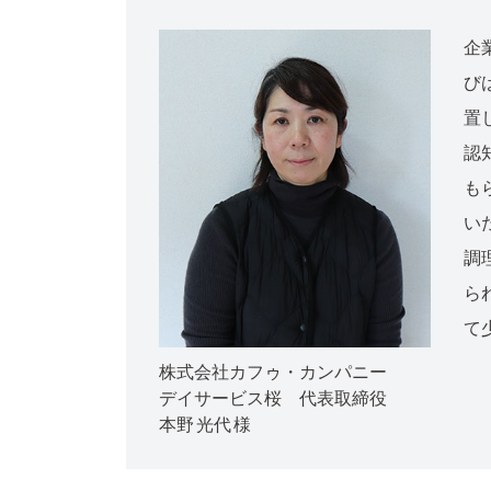
企
び
置
認
も
い
調
ら
て
株式会社カフゥ・カンパニー
デイサービス桜 代表取締役
本野 光代 様