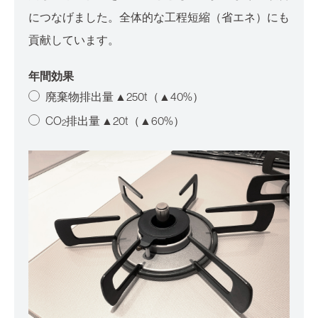
につなげました。全体的な工程短縮（省エネ）にも
貢献しています。
年間効果
廃棄物排出量 ▲250t（▲40%）
CO
排出量 ▲20t（▲60%）
2