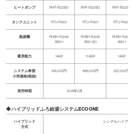
ヒートポンプ
RHP-R223(E)
RHP-R223(E)
RHP-R222(E)
タンクユニット
RTU-R1601
RTU-R1601
RTU-R1600
熱源機
RHBH-RJ246
RHBH-RJ245
RHBH-RJ246
AW2-1
AW2-1(E)
AW2-1
暖房能力
14kW
11.6kW
14kW
システム希望
918,000円
898,000円
820,000円
小売価格(税抜)
発売時期
2018年2月
◆ ハイブリッドふろ給湯システムECO ONE
ハイブリッド
シングルハイブリ
方式