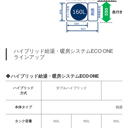
ハイブリッド給湯・暖房システムECO ONE
ラインアップ
◆ ハイブリッド給湯・暖房システムECO ONE
ハイブリッド
ダブルハイブリッド
方式
本体タイプ
熱源機
タンク容量
160L
160L
160L