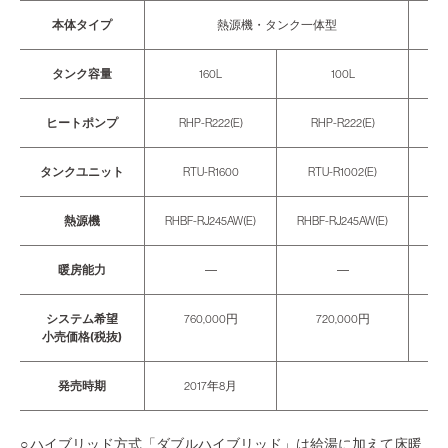
本体タイプ
熱源機・タンク一体型
タンク容量
160L
100L
ヒートポンプ
RHP-R222(E)
RHP-R222(E)
R
タンクユニット
RTU-R1600
RTU-R1002(E)
R
熱源機
RHBF-RJ245AW(E)
RHBF-RJ245AW(E)
RHB
暖房能力
―
―
システム希望
760,000円
720,000円
小売価格(税抜)
発売時期
2017年8月
○ ハイブリッド方式「ダブルハイブリッド」は給湯に加えて床暖