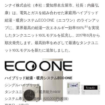
ンナイ株式会社（本社：愛知県名古屋市、社長：内藤 弘
康）は、電気とガスを組み合わせた家庭用ハイブリッド
給湯・暖房システムECO ONE（エコワン）のラインアッ
※1
プに、業界最高の給湯一次エネルギー効率156%
を実現
したタンクユニット160Lモデルを拡充し、2017年8月から
順次発売します。最高効率をめざして最適なタンクユニ
ット160Lモデルを新たに追加しました。
ハイブリッド給湯・暖房システムECO ONE
シングルハイブリッド
タンクユニット160L / 暖房能力14kW
システム希望小売価格：820,000円(税抜)