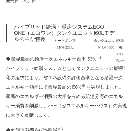
発売日：8月1日
ハイブリッド給湯・暖房システムECO
ONE（エコワン）タンクユニット160Lモデ
ルの主な特長
ヒートポンプ
タンクユニット
熱源
RHP-R222(E)
RTU-R1600
機
RHBH-
※1
◆ 業界最高の給湯一次エネルギー効率156%
RJ246
ハイブリッド給湯システムとしてタンクユニットの最適
AW2-1
化の追求により、省エネ設備の評価基準となる給湯一次
※1
エネルギー効率にて業界最高の156%
を実現しました。
家庭のエネルギー消費の大半を占める給湯分野のエネル
ギー消費を削減し、ZEH（ゼロエネルギーハウス）の実現
に大きく貢献します。
※3
◆ 給湯光熱費を63%削減