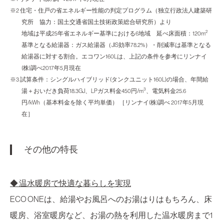
※2 住宅・住戸の省エネルギー性能の判定プログラム（独立行政法人建築研
究所 協力：国土交通省国土技術政策総合研究所）より
2
地域は平成25年省エネルギー基準における6地域 延べ床面積：120m
基準となる給湯器：ガス給湯器（JIS効率78.2%）・削減率は基準となる
給湯器に対する割合。エコワン160Lは、上記の条件を参考にリンナイ
(株)調べ2017年5月現在
※3 試算条件：シングルハイブリッド(タンクユニット160L)の場合、年間給
3
湯＋おいだき負荷18.3GJ、LPガス料金450円/m
、電気料金25.6
円/kWh（基本料金を除く平均単価） ［リンナイ(株)調べ 2017年5月現
在］
その他の特長
◆ 温水暖房で快適な暮らしを実現
ECO ONEは、給湯やお風呂へのお湯はりはもちろん、床
暖房、浴室暖房など、お湯の熱を利用した温水暖房まで1