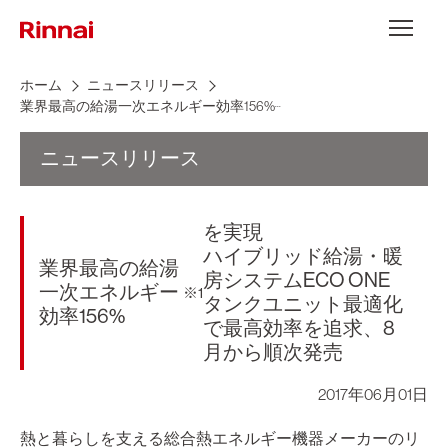
Skip to content
メニュー
ホーム
ニュースリリース
...
業界最高の給湯一次エネルギー効率156%
ニュースリリース
を実現
ハイブリッド給湯・暖
業界最高の給湯
房システムECO ONE
一次エネルギー
※1
タンクユニット最適化
効率156%
で最高効率を追求、8
月から順次発売
2017年06月01日
熱と暮らしを支える総合熱エネルギー機器メーカーのリ