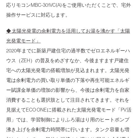
応リモコンMBC-301VC(A)をご使用いただくことで、宅外
操作サービスに対応します。
◆ 太陽光発電の余剰電力を活用してお湯を沸かす「太陽
光発電モード」
2020年までに新築戸建住宅の過半数でゼロエネルギーハ
ウス（ZEH）の普及をめざすなか、今後ますます戸建住
宅への太陽光発電の搭載増加が見込まれます。太陽光発
電は余剰電力の買い取り単価の下落や再生可能エネルギ
ー賦課金単価の増加の影響から、今後は余剰電力を自家
消費することも選択肢として注目されてきます。それを
見据えてECO ONEに搭載された太陽光発電モード「PV活
用」では、学習制御によりふろ湯はり用のヒートポンプ
沸き上げを余剰電力時間帯に行います。タンク容量も増