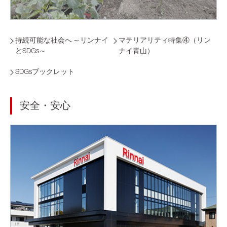
持続可能な社会へ ～リンナイ
マテリアリティ特集④（リン
とSDGs～
ナイ青山）
SDGsブックレット
安全・安心