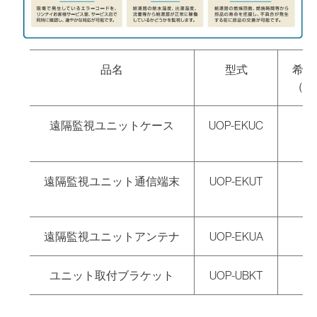
品名
型式
希望
（税
遠隔監視ユニットケース
UOP-EKUC
77
遠隔監視ユニット通信端末
UOP-EKUT
98
遠隔監視ユニットアンテナ
UOP-EKUA
70
ユニット取付ブラケット
UOP-UBKT
5