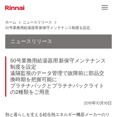
Skip to content
メニュー
ホーム
ニュースリリース
50号業務用給湯器用 新保守メンテナンス制度を設定...
ニュースリリース
50号業務用給湯器用 新保守メンテナンス
制度を設定
遠隔監視のデータ管理で故障前に部品交
換時期を把握可能に
プラチナパックとプラチナパックライト
の2種類をご用意
2016年10月18日
熱と暮らしを支える総合熱エネルギー機器メーカーのリ