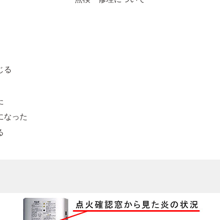
じる
た
になった
る