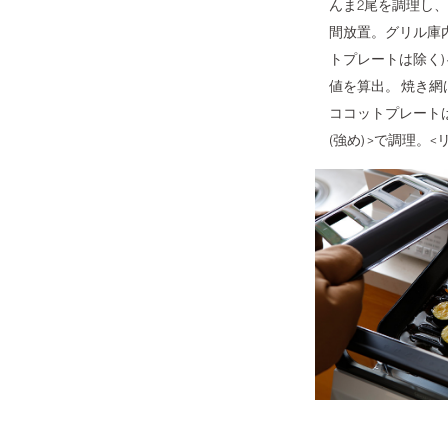
んま2尾を調理し、
間放置。グリル庫内
トプレートは除く)
値を算出。 焼き網
ココットプレートは
(強め) >で調理。<