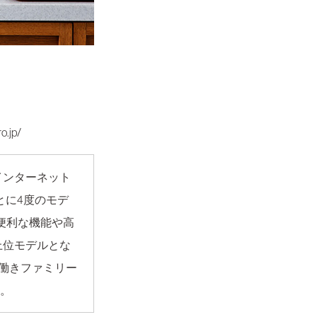
o.jp/
インターネット
とに4度のモデ
便利な機能や高
上位モデルとな
共働きファミリー
。