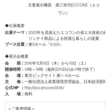
主要展示機器 第三世代ECO ONE（エコ
ワン）
◆出展概要
出展テーマ
：
2020年を見据えたエコワンの省エネ技術の紹
リンナイ商品による快適な暮らしの提案
ブース位置
：
東5ホール「5-024」
◆展示会概要
会 期
：
2016年12月8日（木）から10日（土）
開催時間
：
10時～18時（最終日10日のみ17時で終了）
会 場
：
東京ビッグサイト 東1～6ホール
主 催
：
一般社団法人産業環境管理協会、日本経済新聞
公式 HP
：
http://eco-pro.com/2016/
入 場
：
無料
＜ご参考情報＞