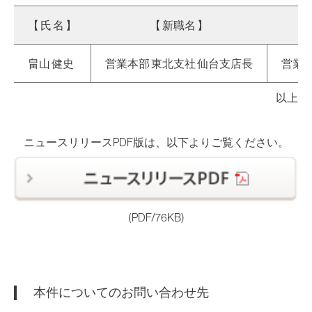
【 氏 名 】
【 新職名 】
畠山 健史
営業本部 東北支社 仙台支店長
営業
以上
ニュースリリースPDF版は、以下よりご覧ください。
(PDF/76KB)
本件についてのお問い合わせ先