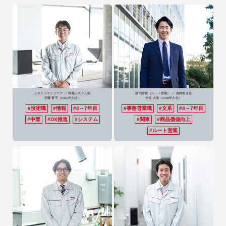
システムエンジニア ／ 情報システム部
国内営業（ルート営業） ／ 南関東支店
伊藤 蒼平
（2021年入社）
分目 大海
（2020年入社）
#技術職
#情報
#4～7年目
#事務営業職
#文系
#4～7年目
#中部
#DX推進
#システム
#関東
#商品価値向上
#ルート営業