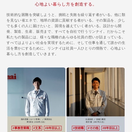
心地よい暮らし方を創造する。
技術的な困難を突破しようと、挑戦と失敗を繰り返す者がいる。他に類
を見ない省エネで、地球の資源に貢献する者がいる。その製品を、少し
でも多くの人に届けたいと、国境を越えていく者がいる。設計から開
発、製造、生産、販売まで、すべてを自社で行うリンナイ。だからこそ
私たちの製品には、様々な職種のあらゆる社員の想いが詰まっている。
すべてはよりよい社会を実現するために、そして仕事を通して誰かの生
活を豊かにするために。リンナイは社員一人ひとりの情熱で、心地よい
暮らし方を創造していきます。
国内営業（ルート営業） ／ 関西支社
生産技術 ／ 設備工機室
関 泰治
（2010年入社）
酒井 陽
（2007年入社）
#事務営業職
#文系
#8年目以上
#技術職
#その他
#8年目以上