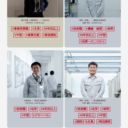
MY PAGE ENTRY
国内営業（営業開発） ／ 中部支社
開発（要素） ／ 機器技術開発室
ONE CAREER
小澤 幸司
（1995年入社）
近藤 秀幸
（2006年入社）
#事務営業職
#文系
#8年目以上
#技術職
#機械・物理
#材料
#中部
#復興支援
#新規開拓
#8年目以上
#中部
#品質へのこだわり
リクナビ
生産技術 ／ 商品技術開発室
開発（商品） ／ 温水機器開発室
大坪 伸也
（2004年入社）
中野 達郎
（2014年入社）
#技術職
#化学
#8年目以上
#技術職
#化学
#材料
#中部
#グローバル
#8年目以上
#中部
#挑戦する社風
#商品開発