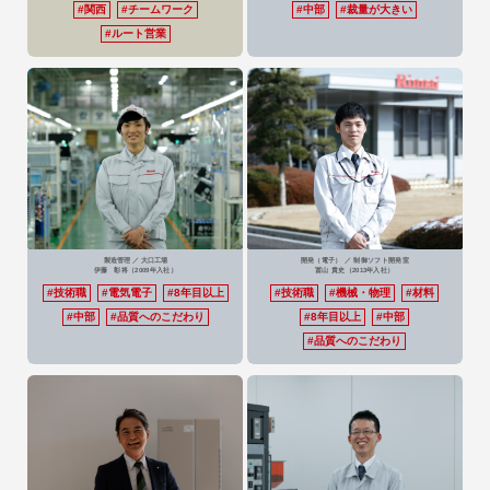
#関西
#チームワーク
#中部
#裁量が大きい
#ルート営業
2027卒 ENTRY
MY PAGE ENTRY
製造管理 ／ 大口工場
開発（電子） ／ 制御ソフト開発室
伊藤 彰将
（2009年入社）
冨山 貴史
（2013年入社）
#技術職
#電気電子
#8年目以上
#技術職
#機械・物理
#材料
#中部
#品質へのこだわり
#8年目以上
#中部
2028卒 ENTRY
#品質へのこだわり